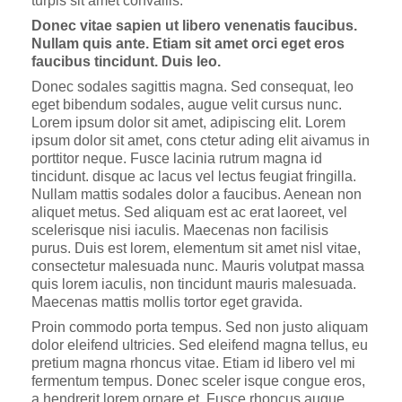
turpis sit amet convallis.
Donec vitae sapien ut libero venenatis faucibus.
Nullam quis ante. Etiam sit amet orci eget eros
faucibus tincidunt. Duis leo.
Donec sodales sagittis magna. Sed consequat, leo
eget bibendum sodales, augue velit cursus nunc.
Lorem ipsum dolor sit amet, adipiscing elit. Lorem
ipsum dolor sit amet, cons ctetur ading elit aivamus in
porttitor neque. Fusce lacinia rutrum magna id
tincidunt. disque ac lacus vel lectus feugiat fringilla.
Nullam mattis sodales dolor a faucibus. Aenean non
aliquet metus. Sed aliquam est ac erat laoreet, vel
scelerisque nisi iaculis. Maecenas non facilisis
purus. Duis est lorem, elementum sit amet nisl vitae,
consectetur malesuada nunc. Mauris volutpat massa
quis lorem iaculis, non tincidunt mauris malesuada.
Maecenas mattis mollis tortor eget gravida.
Proin commodo porta tempus. Sed non justo aliquam
dolor eleifend ultricies. Sed eleifend magna tellus, eu
pretium magna rhoncus vitae. Etiam id libero vel mi
fermentum tempus. Donec sceler isque congue eros,
a hendrerit lorem ornare et. Fusce rhoncus augue