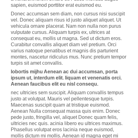
sapien, euismod porttitor erat euismod eu.
Donec accumsan sem diam, non cursus nisi suscipit
vel. Donec aliquam risus id justo aliquet aliquet. Ut
vehicula ornare placerat. Nam non nulla non purus
vulputate cursus. Aliquam turpis ex, ultrices at
consequat eu, mollis ut magna. Sed ut dictum eros.
Curabitur convallis aliquet diam vel pretium. Orci
varius natoque penatibus et magnis dis parturient
montes, nascetur ridiculus mus. Nunc pretium tempor
turpis sit amet convallis.
lobortis mijhu Aenean ac dui accumsan, porta
ipsum ut, interdum elit. liquam et venenatis orci.
Aenean faucibus elit eu nisl consequ.
nec ultricies sem suscipit. Aliquam convallis tempus
justo at volutpat. Mauris vel pellentesque turpis.
Maecenas suscipit quam at tristique euismod.
Aenean Nulla consequat massa quis enim. Donec
pede justo, fringilla vel, aliquet Donec quam felis,
ultricies nec quis. acinia libero eu ultrices maximus.
Phasellus volutpat eros lacinia neque euismod,
mollis dictum mi mollis. Aenean id magna eget mi