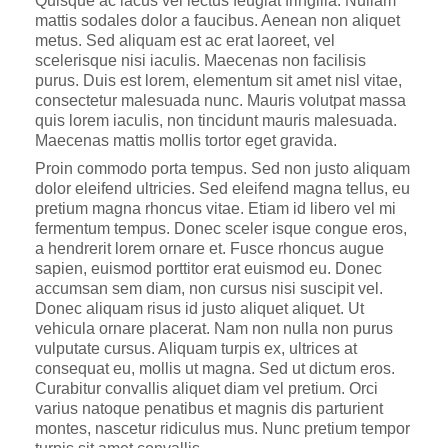
Quisque ac lacus vel lectus feugiat fringilla. Nullam
mattis sodales dolor a faucibus. Aenean non aliquet
metus. Sed aliquam est ac erat laoreet, vel
scelerisque nisi iaculis. Maecenas non facilisis
purus. Duis est lorem, elementum sit amet nisl vitae,
consectetur malesuada nunc. Mauris volutpat massa
quis lorem iaculis, non tincidunt mauris malesuada.
Maecenas mattis mollis tortor eget gravida.
Proin commodo porta tempus. Sed non justo aliquam
dolor eleifend ultricies. Sed eleifend magna tellus, eu
pretium magna rhoncus vitae. Etiam id libero vel mi
fermentum tempus. Donec sceler isque congue eros,
a hendrerit lorem ornare et. Fusce rhoncus augue
sapien, euismod porttitor erat euismod eu. Donec
accumsan sem diam, non cursus nisi suscipit vel.
Donec aliquam risus id justo aliquet aliquet. Ut
vehicula ornare placerat. Nam non nulla non purus
vulputate cursus. Aliquam turpis ex, ultrices at
consequat eu, mollis ut magna. Sed ut dictum eros.
Curabitur convallis aliquet diam vel pretium. Orci
varius natoque penatibus et magnis dis parturient
montes, nascetur ridiculus mus. Nunc pretium tempor