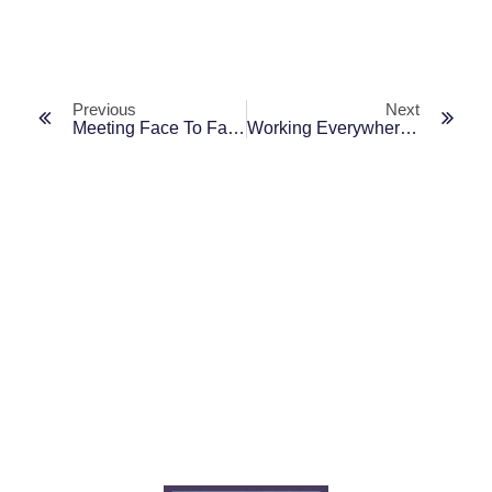
Previous
Next
Meeting Face To Face Is The First Step To Success.
Working Everywhere. Any Time. Any Place.